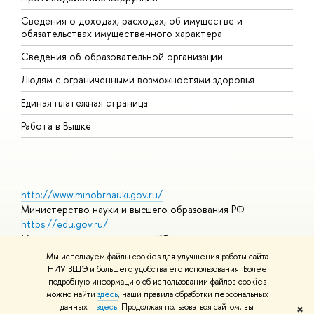
Сведения о доходах, расходах, об имуществе и
Б
обязательствах имущественного характера
О
Сведения об образовательной организации
О
Людям с ограниченными возможностями здоровья
Единая платежная страница
Работа в Вышке
http://www.minobrnauki.gov.ru/
Министерство науки и высшего образования РФ
https://edu.gov.ru/
Министерство просвещения РФ
https://elearning.hse.ru/mooc
Мы используем файлы cookies для улучшения работы сайта
Массовые открытые онлайн-курсы
НИУ ВШЭ и большего удобства его использования. Более
подробную информацию об использовании файлов cookies
можно найти
здесь
, наши правила обработки персональных
данных –
здесь
. Продолжая пользоваться сайтом, вы
✖
© НИУ ВШЭ 1993–2026
Адреса и контакты
Условия