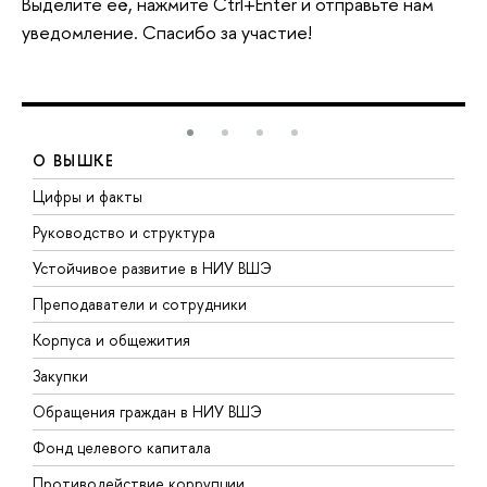
Выделите её, нажмите Ctrl+Enter и отправьте нам
уведомление. Спасибо за участие!
О ВЫШКЕ
Цифры и факты
Л
Руководство и структура
Д
Устойчивое развитие в НИУ ВШЭ
О
Преподаватели и сотрудники
П
Корпуса и общежития
В
Закупки
П
Обращения граждан в НИУ ВШЭ
А
Фонд целевого капитала
Д
Противодействие коррупции
Ц