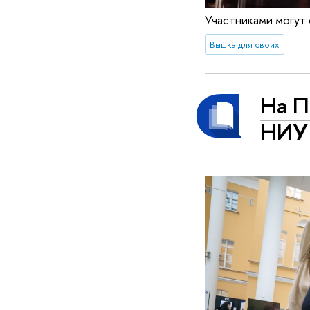
Участниками могут
Вышка для своих
На П
НИУ 