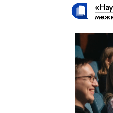
«Нау
меж­