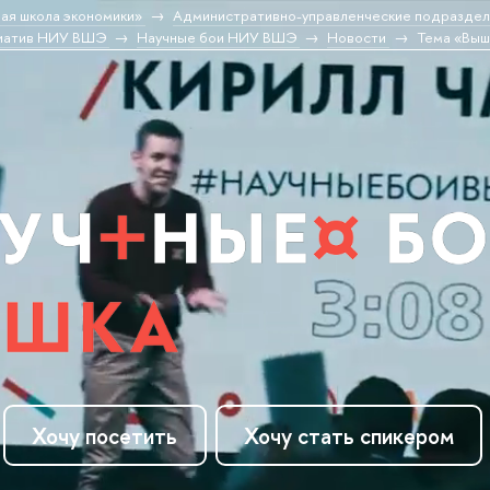
ая школа экономики»
Административно-управленческие подраздел
циатив НИУ ВШЭ
Научные бои НИУ ВШЭ
Новости
Тема «Выш
Хочу посетить
Хочу стать спикером