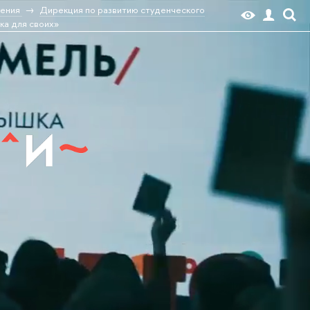
ения
Дирекция по развитию студенческого
ка для своих»