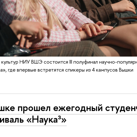
 культур НИУ ВШЭ состоится III полуфинал научно-популяр
а», где впервые встретятся спикеры из 4 кампусов Вышки
шке прошел ежегодный сту­ден­
иваль «Наука³»