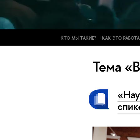
КТО МЫ ТАКИЕ?
КАК ЭТО РАБОТА
Тема «
«Нау
спик