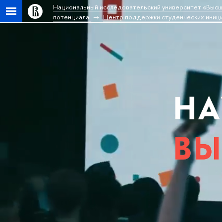
Национальный исследовательский университет «Высш
потенциала
Центр поддержки студенческих ини