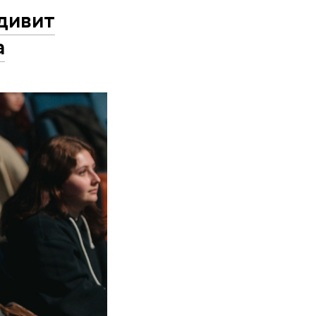
дивит
а