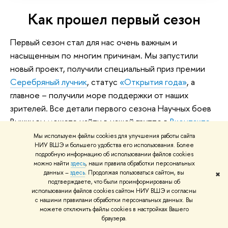
Как прошел первый сезон
Первый сезон стал для нас очень важным и
насыщенным по многим причинам. Мы запустили
новый проект, получили специальный приз премии
Серебряный лучник
, статус
«Открытия года»
, а
главное – получили море поддержки от наших
зрителей. Все детали первого сезона Научных боев
Вышки вы можете найти в нашей группе в
Вконтакте
.
А мы предлагаем вам посмотреть выступления с
Мы используем файлы cookies для улучшения работы сайта
НИУ ВШЭ и большего удобства его использования. Более
финала первого сезона, он получился действительно
подробную информацию об использовании файлов cookies
фееричным.
можно найти
здесь
, наши правила обработки персональных
данных –
здесь
. Продолжая пользоваться сайтом, вы
✖
подтверждаете, что были проинформированы об
использовании файлов cookies сайтом НИУ ВШЭ и согласны
Анастасия Купцова о
с нашими правилами обработки персональных данных. Вы
можете отключить файлы cookies в настройках Вашего
количестве альтернатив
браузера.