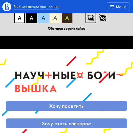
A
A
A
АБB
АБB
АБB
Высшая школа экономики
Меню
А
А
А
А
А
Обычная версия сайта
Хочу посетить
Хочу стать спикером