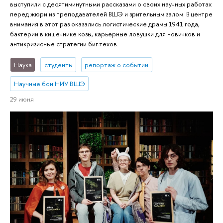
выступили с десятиминутными рассказами о своих научных работах
перед жюри из преподавателей ВШЭ и зрительным залом. В центре
внимания в этот раз оказались логистические драмы 1941 года,
бактерии в кишечнике козы, карьерные ловушки для новичков и
антикризисные стратегии биг-техов.
Наука
студенты
репортаж о событии
Научные бои НИУ ВШЭ
29 июня