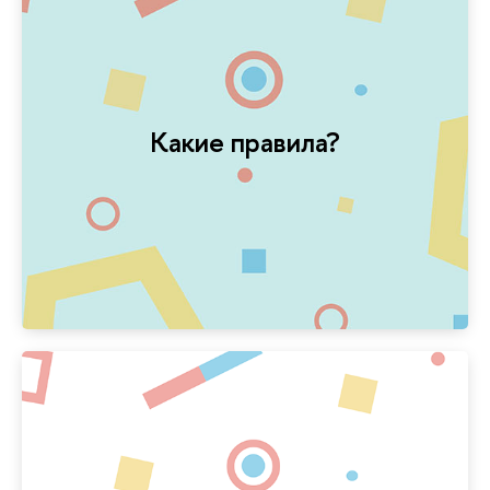
который выйдет в финал и поборется за главный
зрители и жюри определяют победителя,
и реквизит! В конце каждых Научных боёв
только свое ораторское мастерство
участники не могут использовать презентации,
Какие правила?
и ответить на вопросы зрителей. Важно:
рассказать о своем научном исследовании
спикеры должны за 10 минут увлекательно
из выступлений 4 участников, где
и 1 финал. Каждые Научные бои состоят
В рамках одного сезона вас ждет 4 полуфинала
предвзятости.
из разных научных областей, чтобы избежать
участников мы стремимся представить работы
зрителей, 40% — жюри. Важно: при отборе