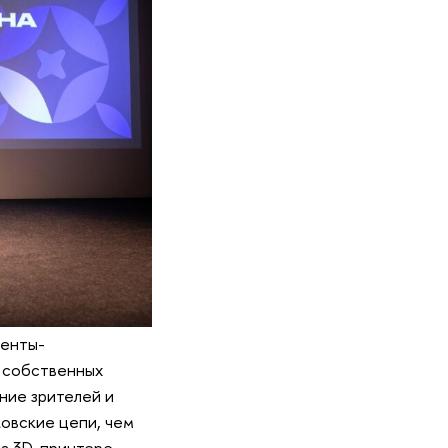
денты-
и собственных
ние зрителей и
ковские цепи, чем
а 3D-принтере.