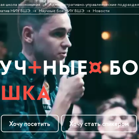
ая школа экономики»
Административно-управленческие подраздел
циатив НИУ ВШЭ
Научные бои НИУ ВШЭ
Новости
Хочу посетить
Хочу стать спикером