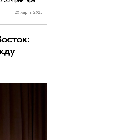
20 марта, 2025 г.
осток:
жду