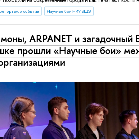
репортаж о событии
Научные бои НИУ ВШЭ
моны, ARPANET и загадочный В
шке прошли «Научные бои» ме
организациями