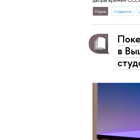
Наука
студенты
Поке
в Вы
студ