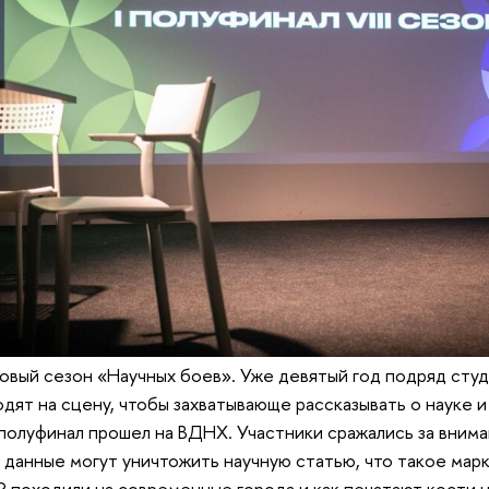
новый сезон «Научных боев». Уже девятый год подряд сту
дят на сцену, чтобы захватывающе рассказывать о науке 
полуфинал прошел на ВДНХ. Участники сражались за внима
к данные могут уничтожить научную статью, что такое мар
походили на современные города и как печатают кости н