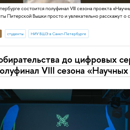
тербурге состоится полуфинал VIII сезона проекта «Научн
ты Питерской Вышки просто и увлекательно расскажут о 
студенты
НИУ ВШЭ в Санкт-Петербурге
обирательства до цифровых се
полуфинал VIII сезона «Научных