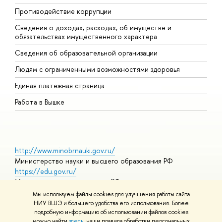
Противодействие коррупции
Ц
Сведения о доходах, расходах, об имуществе и
Б
обязательствах имущественного характера
О
Сведения об образовательной организации
О
Людям с ограниченными возможностями здоровья
Единая платежная страница
Работа в Вышке
http://www.minobrnauki.gov.ru/
Министерство науки и высшего образования РФ
https://edu.gov.ru/
Министерство просвещения РФ
https://elearning.hse.ru/mooc
Мы используем файлы cookies для улучшения работы сайта
Массовые открытые онлайн-курсы
НИУ ВШЭ и большего удобства его использования. Более
подробную информацию об использовании файлов cookies
можно найти
здесь
, наши правила обработки персональных