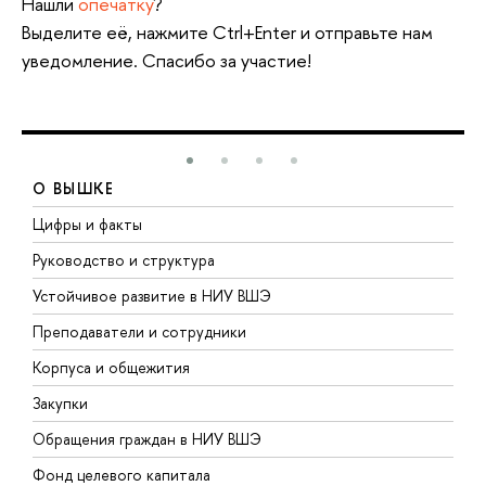
Нашли
опечатку
?
Выделите её, нажмите Ctrl+Enter и отправьте нам
уведомление. Спасибо за участие!
О ВЫШКЕ
Цифры и факты
Л
Руководство и структура
Д
Устойчивое развитие в НИУ ВШЭ
О
Преподаватели и сотрудники
П
Корпуса и общежития
В
Закупки
П
Обращения граждан в НИУ ВШЭ
А
Фонд целевого капитала
Д