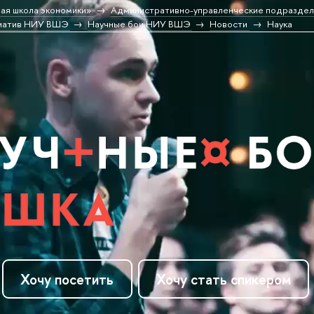
ая школа экономики»
Административно-управленческие подраздел
циатив НИУ ВШЭ
Научные бои НИУ ВШЭ
Новости
Наука
Хочу посетить
Хочу стать спикером