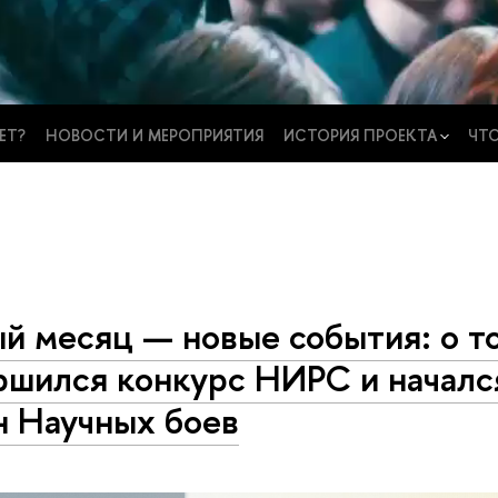
ЕТ?
НОВОСТИ И МЕРОПРИЯТИЯ
ИСТОРИЯ ПРОЕКТА
ЧТО
й месяц — новые события: о то
ршился конкурс НИРС и началс
н Научных боев