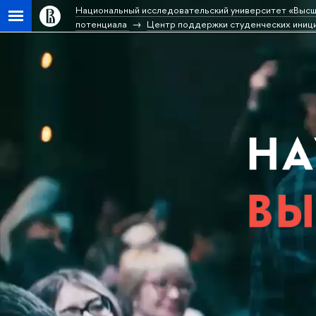
Национальный исследовательский университет «Высш
потенциала
Центр поддержки студенческих ини