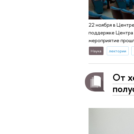
22 ноября в Центр
поддержке Центра а
мероприятие прошл
Наука
лектории
От х
полу