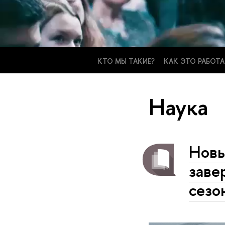
КТО МЫ ТАКИЕ?
КАК ЭТО РАБОТА
Наука
Новы
заве
сезо