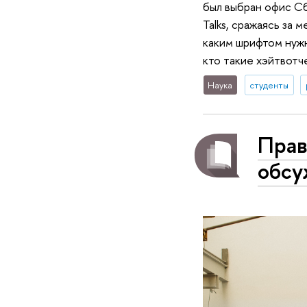
был выбран офис Сб
Talks, сражаясь за 
каким шрифтом нужн
кто такие хэйтвотч
Наука
студенты
Прав
обсу