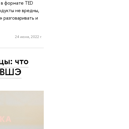
 в формате TED
одукты не вредны,
» разговаривать и
24 июня, 2022 г.
цы: что
У ВШЭ