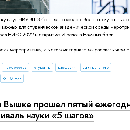
 культур НИУ ВШЭ было многолюдно. Все потому, что в эт
и важных для студенческой академической среды меропри
са НИРС 2022 и открытие VI сезона Научных боев.
боих мероприятиях, и в этом материале мы рассказываем о 
профессора
студенты
дискуссии
взгляд ученого
EXTRA.HSE
в Вышке прошел пятый ежегод
иваль науки «5 шагов»