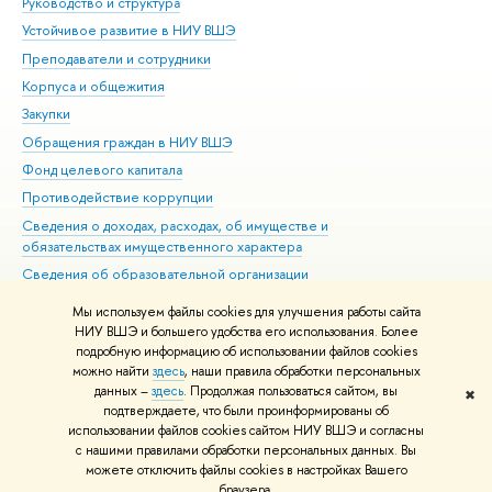
Руководство и структура
Дов
Устойчивое развитие в НИУ ВШЭ
Ол
Преподаватели и сотрудники
При
Корпуса и общежития
Вы
Закупки
При
Обращения граждан в НИУ ВШЭ
Ас
Фонд целевого капитала
До
Противодействие коррупции
Цен
Сведения о доходах, расходах, об имуществе и
Би
обязательствах имущественного характера
Об
Сведения об образовательной организации
Обр
Людям с ограниченными возможностями здоровья
Мы используем файлы cookies для улучшения работы сайта
Единая платежная страница
НИУ ВШЭ и большего удобства его использования. Более
подробную информацию об использовании файлов cookies
Работа в Вышке
можно найти
здесь
, наши правила обработки персональных
данных –
здесь
. Продолжая пользоваться сайтом, вы
✖
Редактору
подтверждаете, что были проинформированы об
© НИУ ВШЭ 1993–2026
Адреса и контакты
Условия использования
использовании файлов cookies сайтом НИУ ВШЭ и согласны
с нашими правилами обработки персональных данных. Вы
материалов
Политика конфиденциальности
Карта сайта
можете отключить файлы cookies в настройках Вашего
Шрифты HSE Sans и HSE Slab разработаны в
Школе дизайна НИУ ВШЭ
браузера.